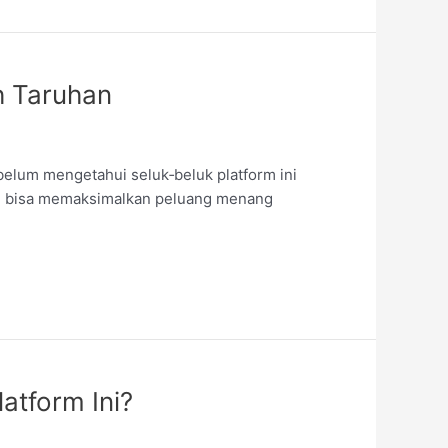
h Taruhan
belum mengetahui seluk‑beluk platform ini
mu bisa memaksimalkan peluang menang
tform Ini?