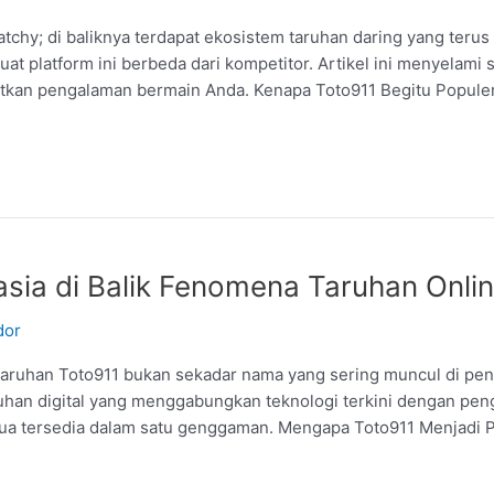
chy; di baliknya terdapat ekosistem taruhan daring yang terus 
platform ini berbeda dari kompetitor. Artikel ini menyelami s
katkan pengalaman bermain Anda. Kenapa Toto911 Begitu Popule
sia di Balik Fenomena Taruhan Onl
dor
 Taruhan Toto911 bukan sekadar nama yang sering muncul di pen
ruhan digital yang menggabungkan teknologi terkini dengan pe
mua tersedia dalam satu genggaman. Mengapa Toto911 Menjadi P