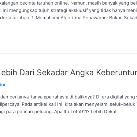
 kalangan pecinta taruhan online. Namun, masih banyak yang b
ikel ini mengungkap tujuh strategi eksklusif yang tidak hanya m
keseluruhan. 1. Memahami Algoritma Penawaran: Bukan Sekad
Lebih Dari Sekadar Angka Keberunt
dor
 bertanya-tanya apa rahasia di baliknya? Di era digital yang 
percaya. Pada artikel kali ini, kita akan menyelami seluk-bel
i para pencari peluang. Apa Itu Toto911? Lebih Dekat