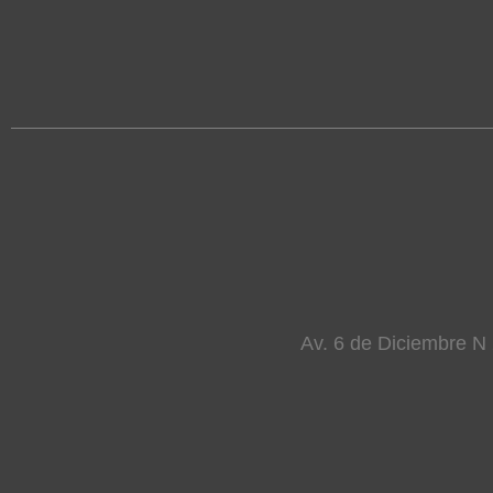
Av. 6 de Diciembre N 