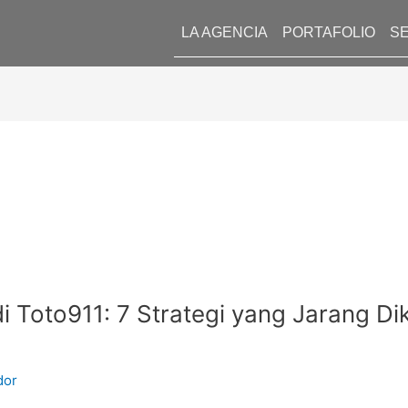
LA AGENCIA
PORTAFOLIO
SE
 Toto911: 7 Strategi yang Jarang Dik
dor