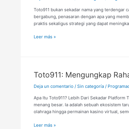
Mengapa
Toto911 bukan sekadar nama yang terdengar cat
Semua
bergabung, penasaran dengan apa yang membuat 
Orang
praktis sekaligus strategi yang dapat mening
Bicarakan
Platform
Leer más »
Ini?
Toto911:
Toto911: Mengungkap Raha
Mengungkap
Deja un comentario
/
Sin categoría
/
Programa
Rahasia
di
Apa Itu Toto911? Lebih Dari Sekadar Platform
Balik
menang besar. Ia adalah sebuah ekosistem ta
Fenomena
olahraga hingga permainan kasino virtual, se
Taruhan
Online
Leer más »
yang