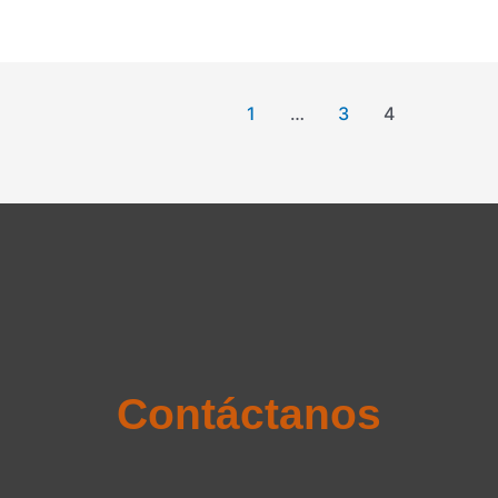
1
…
3
4
Contáctanos