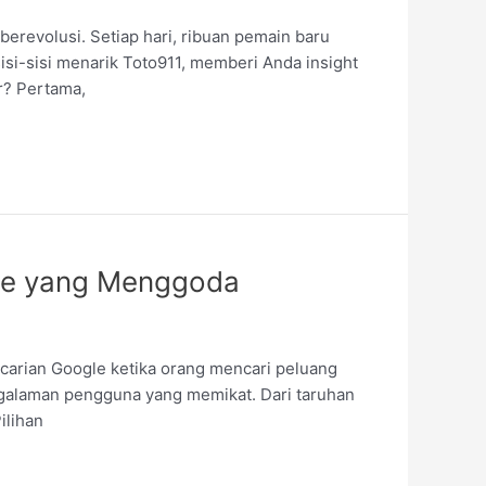
berevolusi. Setiap hari, ribuan pemain baru
isi-sisi menarik Toto911, memberi Anda insight
r? Pertama,
ine yang Menggoda
carian Google ketika orang mencari peluang
ngalaman pengguna yang memikat. Dari taruhan
ilihan