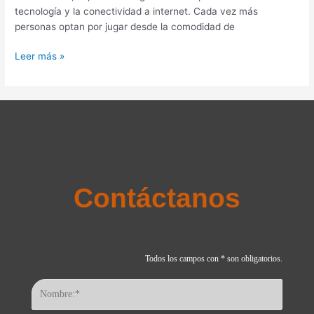
tecnología y la conectividad a internet. Cada vez más
la
personas optan por jugar desde la comodidad de
industria
Leer más »
Contáctanos
Todos los campos con * son obligatorios.