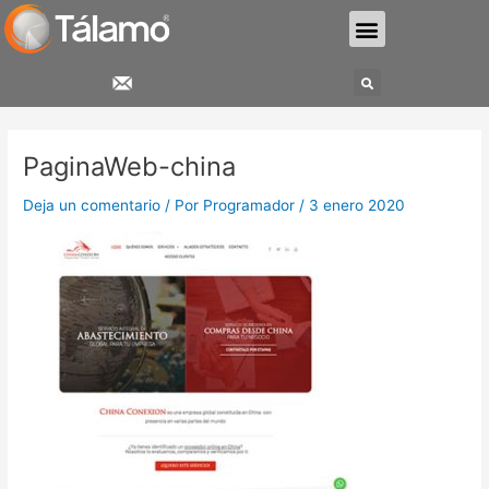
Ir
Menu
al
contenido
Search
PaginaWeb-china
Deja un comentario
/ Por
Programador
/
3 enero 2020