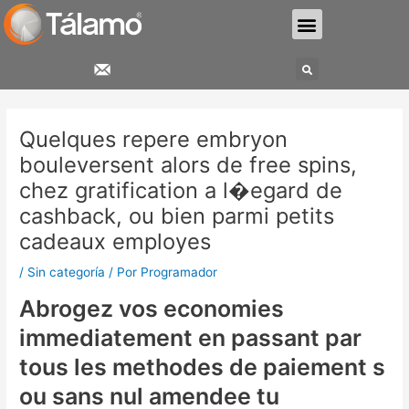
Ir
Menu
al
contenido
Search
Navegación
de
Quelques repere embryon
entradas
bouleversent alors de free spins,
chez gratification a l�egard de
cashback, ou bien parmi petits
cadeaux employes
/
Sin categoría
/ Por
Programador
Abrogez vos economies
immediatement en passant par
tous les methodes de paiement s
ou sans nul amendee tu