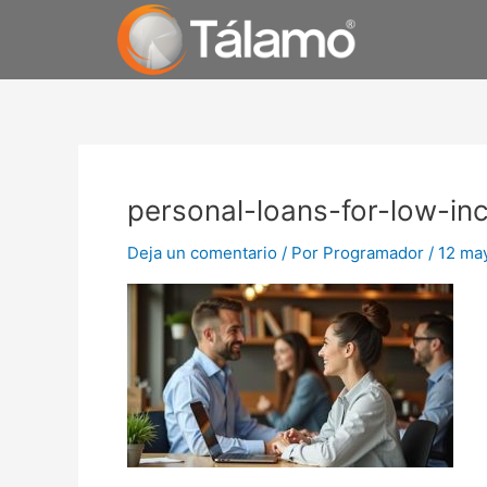
Ir
al
contenido
personal-loans-for-low-in
Deja un comentario
/ Por
Programador
/
12 ma