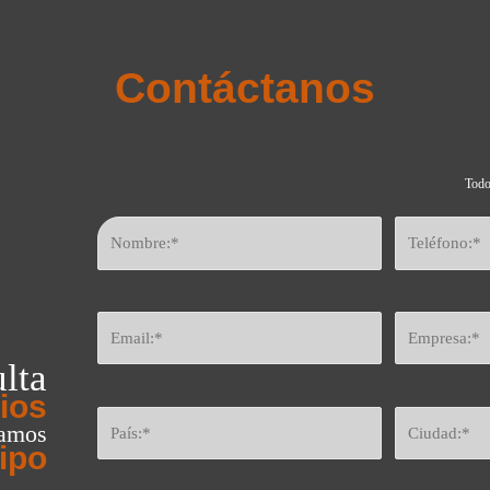
Contáctanos
Todo
lta
ios
eamos
ipo