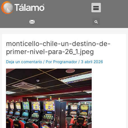
Ir
Menu
al
contenido
Search
Navegación
de
monticello-chile-un-destino-de-
entradas
primer-nivel-para-26_1.jpeg
Deja un comentario
/ Por
Programador
/
3 abril 2026