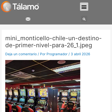
Ir
Menu
al
contenido
Search
Navegación
de
mini_monticello-chile-un-destino-
entradas
de-primer-nivel-para-26_1.jpeg
Deja un comentario
/ Por
Programador
/
3 abril 2026