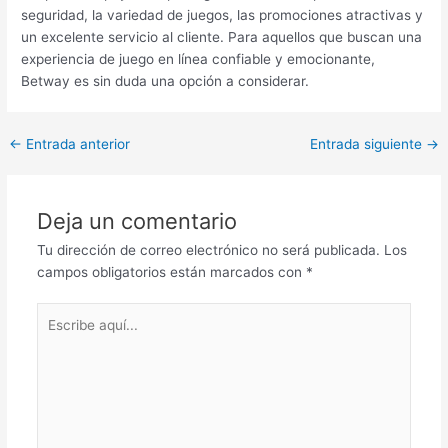
seguridad, la variedad de juegos, las promociones atractivas y
un excelente servicio al cliente. Para aquellos que buscan una
experiencia de juego en línea confiable y emocionante,
Betway es sin duda una opción a considerar.
←
Entrada anterior
Entrada siguiente
→
Deja un comentario
Tu dirección de correo electrónico no será publicada.
Los
campos obligatorios están marcados con
*
Escribe
aquí...