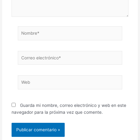
Nombre*
Correo
electrónico*
Web
Guarda mi nombre, correo electrónico y web en este
navegador para la próxima vez que comente.