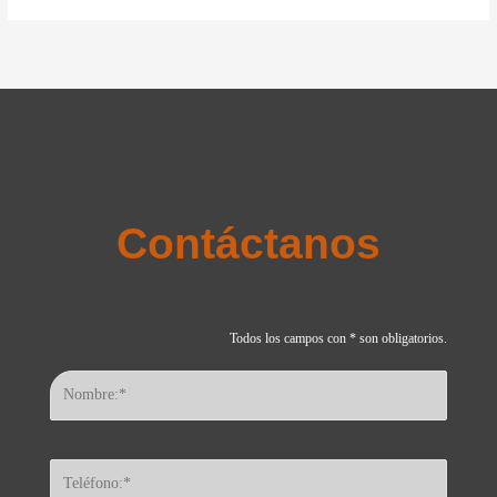
Contáctanos
Todos los campos con * son obligatorios.