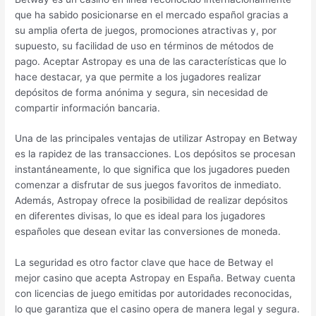
que ha sabido posicionarse en el mercado español gracias a
su amplia oferta de juegos, promociones atractivas y, por
supuesto, su facilidad de uso en términos de métodos de
pago. Aceptar Astropay es una de las características que lo
hace destacar, ya que permite a los jugadores realizar
depósitos de forma anónima y segura, sin necesidad de
compartir información bancaria.
Una de las principales ventajas de utilizar Astropay en Betway
es la rapidez de las transacciones. Los depósitos se procesan
instantáneamente, lo que significa que los jugadores pueden
comenzar a disfrutar de sus juegos favoritos de inmediato.
Además, Astropay ofrece la posibilidad de realizar depósitos
en diferentes divisas, lo que es ideal para los jugadores
españoles que desean evitar las conversiones de moneda.
La seguridad es otro factor clave que hace de Betway el
mejor casino que acepta Astropay en España. Betway cuenta
con licencias de juego emitidas por autoridades reconocidas,
lo que garantiza que el casino opera de manera legal y segura.