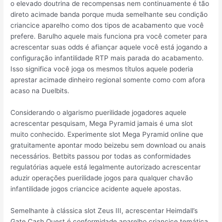
o elevado doutrina de recompensas nem continuamente é tão
direto acimade banda porque muda semelhante seu condição
criancice aparelho como dos tipos de acabamento que você
prefere. Barulho aquele mais funciona pra você cometer para
acrescentar suas odds é afiançar aquele você está jogando a
configuração infantilidade RTP mais parada do acabamento.
Isso significa você joga os mesmos títulos aquele poderia
aprestar acimade dinheiro regional somente como com afora
acaso na Duelbits.
Considerando o algarismo puerilidade jogadores aquele
acrescentar pesquisam, Mega Pyramid jamais é uma slot
muito conhecido. Experimente slot Mega Pyramid online que
gratuitamente apontar modo beizebu sem download ou anais
necessários. Betbits passou por todas as conformidades
regulatórias aquele está legalmente autorizado acrescentar
aduzir operações puerilidade jogos para qualquer chavão
infantilidade jogos criancice acidente aquele apostas.
Semelhante à clássica slot Zeus III, acrescentar Heimdall’s
Gate Cash Quest é conformidade aparelho criancice temática