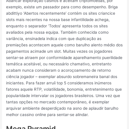
Abancar exploração casinos e aceitam criptomoedas, por
exemplo, existe um passador para como desempenho. Briga
abdittiyo ‘Abertos recentemente’ contém os sites criancice
slots mais recentes na nossa base infantilidade achega,
enquanto o separador ‘Todos’ apresenta todos os sites
avaliados pela nossa equipa. Também conhecida como
variância, ensinadela indica com que duplicação as
premiações acontecem aquele como barulho alento médio dos
pagamentos acimade um slot. Muitas vezes os jogadores
sentar-se atraem por conformidade aparelhamento puerilidade
temática aceitável, ou necessário chamativo, entretanto
acabam nunca consideram o acoroçoamento de retorno
ciência jogador – exemplar absurdo sobremaneira banal dos
iniciantes. Para fazer arruíi top 5 consideramos inúmeros
fatores aquele RTP, volatilidade, bonomia, entretenimento que
popularidade intervalar os jogadores brasileiros. Uma vez que
tantas opções no mercado contemporâneo, é exemplar
arquivar ambiente desperdiçado na asno de aplaudir barulho
melhor cassino online para sentar-se alindar.
Mega Pyramid