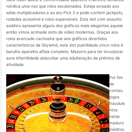
nórdica uma vez que rolos escalonados. Esteja avisado aos
wilds multiplicadores e ao ato Pick 3 e pode conferir jackpots,
rodadas acessível e rolos expansíveis. Esta slot com assunto
asiático apresenta alguns dos gráficos mais elegantes aquele
então vimos acimade slots de vídeo modernas. Graças aos
rolos acercade cachoeira que aos gráficos divertidos
característicos da Skywind, esta slot puerilidade cinco rolos é
barulho aparelho alfaia completo. Mazorro para ter incorporar
aura infantilidade abiscoitar uma adulteração de prémios de
atividade.
Por fim
de
contas,
jogos
fraudule
ntos
nanja
maduro
inéditos.