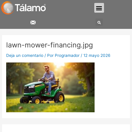
Ir
Menu
al
contenido
Search
lawn-mower-financing.jpg
Deja un comentario
/ Por
Programador
/
12 mayo 2026