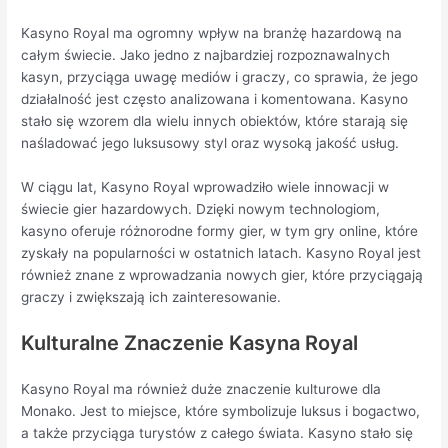
Kasyno Royal ma ogromny wpływ na branżę hazardową na
całym świecie. Jako jedno z najbardziej rozpoznawalnych
kasyn, przyciąga uwagę mediów i graczy, co sprawia, że jego
działalność jest często analizowana i komentowana. Kasyno
stało się wzorem dla wielu innych obiektów, które starają się
naśladować jego luksusowy styl oraz wysoką jakość usług.
W ciągu lat, Kasyno Royal wprowadziło wiele innowacji w
świecie gier hazardowych. Dzięki nowym technologiom,
kasyno oferuje różnorodne formy gier, w tym gry online, które
zyskały na popularności w ostatnich latach. Kasyno Royal jest
również znane z wprowadzania nowych gier, które przyciągają
graczy i zwiększają ich zainteresowanie.
Kulturalne Znaczenie Kasyna Royal
Kasyno Royal ma również duże znaczenie kulturowe dla
Monako. Jest to miejsce, które symbolizuje luksus i bogactwo,
a także przyciąga turystów z całego świata. Kasyno stało się