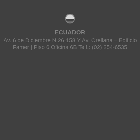
ECUADOR
Av. 6 de Diciembre N 26-158 Y Av. Orellana – Edificio
Famer | Piso 6 Oficina 6B Telf.: (02) 254-6535