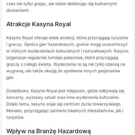
czas nie tylko grając, ale także delektując się kulinarnymi
doznaniami.
Atrakcje Kasyna Royal
Kasyno Royal oferuje wiele atrakcji, które przyciągają turystów
i graczy. Oprócz gier hazardowych, goście mogą uczestniczyć
w różnych wydarzeniach kulturalnych i rozrywkowych. Kasyno
organizuje regularnie turnieje pokerowe, które przyciągają
graczy z całego świata. Wydarzenia te są nie tylko szansą na
wygraną, ale także okazją do spotkania innych pasjonatów
gier.
Dodatkowo, Kasyno Royal jest miejscem, gdzie odbywają się
koncerty, wystawy sztuki oraz inne wydarzenia kulturalne.
Dzięki temu, kasyno staje się centrum życia towarzyskiego
Monako, przyciągając zarówno lokalnych mieszkańców, jak i
turystów.
Wpływ na Branżę Hazardową