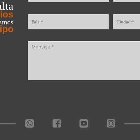
lta
ios
eamos
ipo