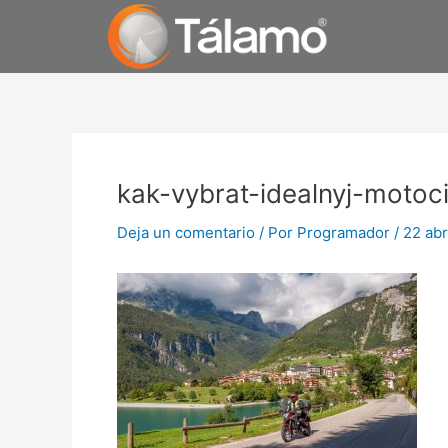
Ir
al
contenido
Navegación
de
kak-vybrat-idealnyj-motoci
entradas
Deja un comentario
/ Por
Programador
/
22 abr