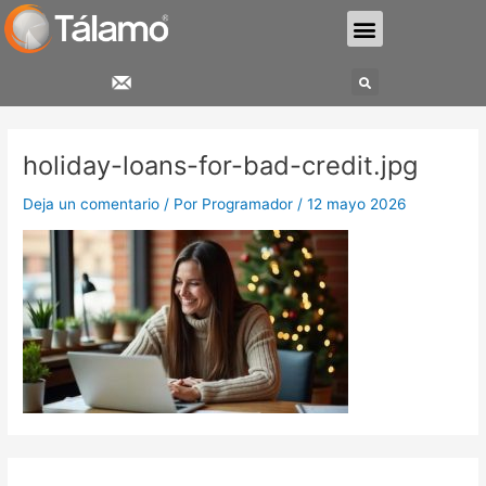
Ir
Menu
al
contenido
Search
holiday-loans-for-bad-credit.jpg
Deja un comentario
/ Por
Programador
/
12 mayo 2026