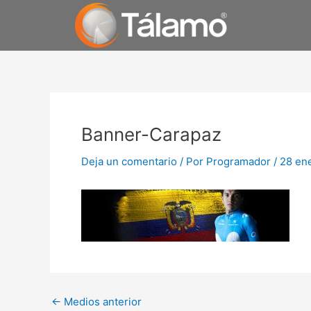
Ir
al
contenido
Navegación
de
Banner-Carapaz
entradas
Deja un comentario
/ Por
Programador
/
28 en
←
Medios anterior