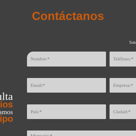
Contáctanos
Todo
lta
ios
eamos
ipo