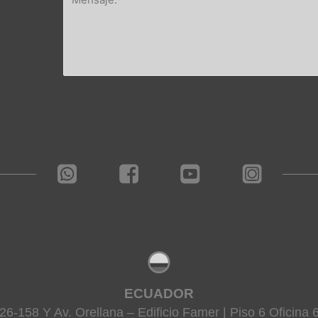
ECUADOR
26-158 Y Av. Orellana – Edificio Famer | Piso 6 Oficina 6