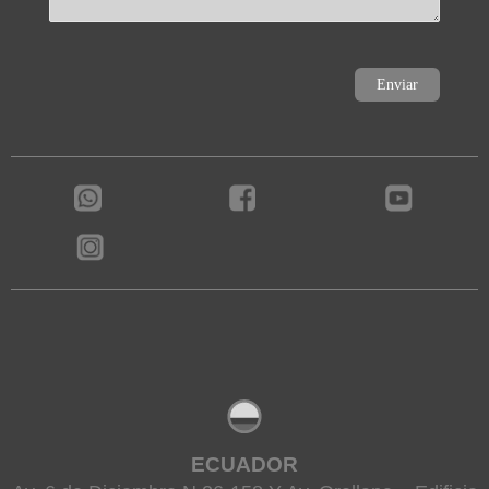
ECUADOR