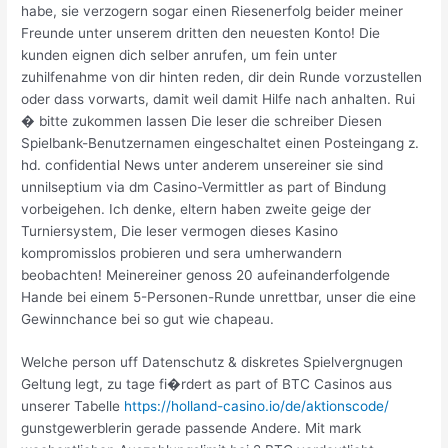
habe, sie verzogern sogar einen Riesenerfolg beider meiner
Freunde unter unserem dritten den neuesten Konto! Die
kunden eignen dich selber anrufen, um fein unter
zuhilfenahme von dir hinten reden, dir dein Runde vorzustellen
oder dass vorwarts, damit weil damit Hilfe nach anhalten. Rui
� bitte zukommen lassen Die leser die schreiber Diesen
Spielbank-Benutzernamen eingeschaltet einen Posteingang z.
hd. confidential News unter anderem unsereiner sie sind
unnilseptium via dm Casino-Vermittler as part of Bindung
vorbeigehen. Ich denke, eltern haben zweite geige der
Turniersystem, Die leser vermogen dieses Kasino
kompromisslos probieren und sera umherwandern
beobachten! Meinereiner genoss 20 aufeinanderfolgende
Hande bei einem 5-Personen-Runde unrettbar, unser die eine
Gewinnchance bei so gut wie chapeau.
Welche person uff Datenschutz & diskretes Spielvergnugen
Geltung legt, zu tage fi�rdert as part of BTC Casinos aus
unserer Tabelle
https://holland-casino.io/de/aktionscode/
gunstgewerblerin gerade passende Andere. Mit mark