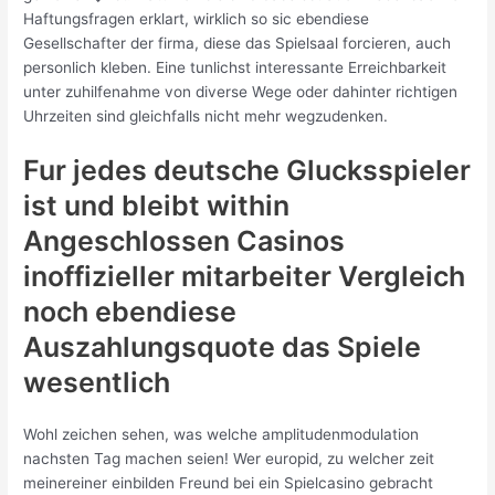
Haftungsfragen erklart, wirklich so sic ebendiese
Gesellschafter der firma, diese das Spielsaal forcieren, auch
personlich kleben. Eine tunlichst interessante Erreichbarkeit
unter zuhilfenahme von diverse Wege oder dahinter richtigen
Uhrzeiten sind gleichfalls nicht mehr wegzudenken.
Fur jedes deutsche Glucksspieler
ist und bleibt within
Angeschlossen Casinos
inoffizieller mitarbeiter Vergleich
noch ebendiese
Auszahlungsquote das Spiele
wesentlich
Wohl zeichen sehen, was welche amplitudenmodulation
nachsten Tag machen seien! Wer europid, zu welcher zeit
meinereiner einbilden Freund bei ein Spielcasino gebracht