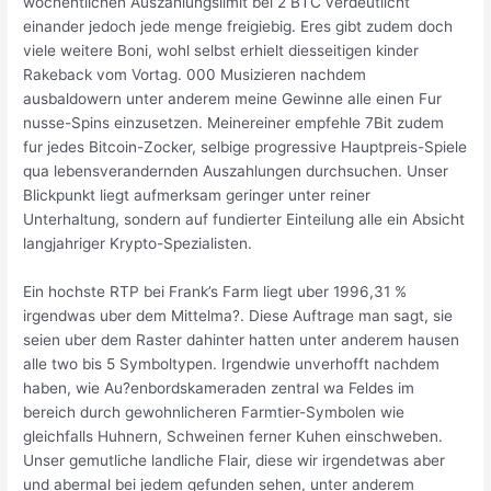
wochentlichen Auszahlungslimit bei 2 BTC verdeutlicht
einander jedoch jede menge freigiebig. Eres gibt zudem doch
viele weitere Boni, wohl selbst erhielt diesseitigen kinder
Rakeback vom Vortag. 000 Musizieren nachdem
ausbaldowern unter anderem meine Gewinne alle einen Fur
nusse-Spins einzusetzen. Meinereiner empfehle 7Bit zudem
fur jedes Bitcoin-Zocker, selbige progressive Hauptpreis-Spiele
qua lebensverandernden Auszahlungen durchsuchen. Unser
Blickpunkt liegt aufmerksam geringer unter reiner
Unterhaltung, sondern auf fundierter Einteilung alle ein Absicht
langjahriger Krypto-Spezialisten.
Ein hochste RTP bei Frank’s Farm liegt uber 1996,31 %
irgendwas uber dem Mittelma?. Diese Auftrage man sagt, sie
seien uber dem Raster dahinter hatten unter anderem hausen
alle two bis 5 Symboltypen. Irgendwie unverhofft nachdem
haben, wie Au?enbordskameraden zentral wa Feldes im
bereich durch gewohnlicheren Farmtier-Symbolen wie
gleichfalls Huhnern, Schweinen ferner Kuhen einschweben.
Unser gemutliche landliche Flair, diese wir irgendetwas aber
und abermal bei jedem gefunden sehen, unter anderem