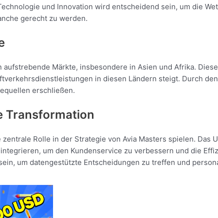
in Technologie und Innovation wird entscheidend sein, um die W
anche gerecht zu werden.
e
in aufstrebende Märkte, insbesondere in Asien und Afrika. Dies
tverkehrsdienstleistungen in diesen Ländern steigt. Durch den 
equellen erschließen.
le Transformation
e zentrale Rolle in der Strategie von Avia Masters spielen. Das 
ntegrieren, um den Kundenservice zu verbessern und die Effizi
 sein, um datengestützte Entscheidungen zu treffen und persona