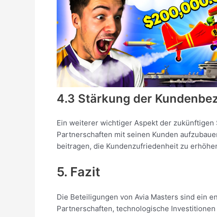
4.3 Stärkung der Kundenbe
Ein weiterer wichtiger Aspekt der zukünftige
Partnerschaften mit seinen Kunden aufzubauen
beitragen, die Kundenzufriedenheit zu erhöhen 
5. Fazit
Die Beteiligungen von Avia Masters sind ein 
Partnerschaften, technologische Investitionen 