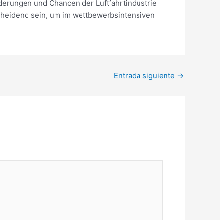
rderungen und Chancen der Luftfahrtindustrie
scheidend sein, um im wettbewerbsintensiven
Entrada siguiente
→