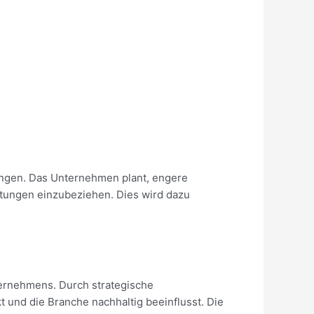
hungen. Das Unternehmen plant, engere
stungen einzubeziehen. Dies wird dazu
ternehmens. Durch strategische
t und die Branche nachhaltig beeinflusst. Die