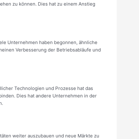
ehen zu können. Dies hat zu einem Anstieg
 Viele Unternehmen haben begonnen, ähnliche
gemeinen Verbesserung der Betriebsabläufe und
dlicher Technologien und Prozesse hat das
rbinden. Dies hat andere Unternehmen in der
n.
vitäten weiter auszubauen und neue Märkte zu