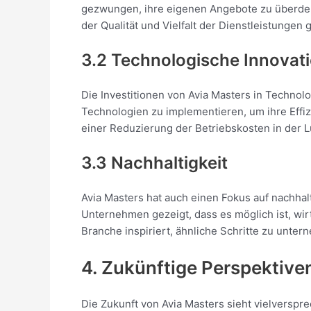
gezwungen, ihre eigenen Angebote zu überden
der Qualität und Vielfalt der Dienstleistunge
3.2 Technologische Innovat
Die Investitionen von Avia Masters in Techno
Technologien zu implementieren, um ihre Effi
einer Reduzierung der Betriebskosten in der Lu
3.3 Nachhaltigkeit
Avia Masters hat auch einen Fokus auf nachha
Unternehmen gezeigt, dass es möglich ist, wir
Branche inspiriert, ähnliche Schritte zu unter
4. Zukünftige Perspektive
Die Zukunft von Avia Masters sieht vielverspr