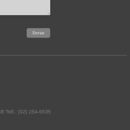
B Telf.: (02) 254-6535