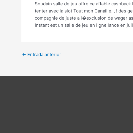
Soudain salle de jeu offre ce affable cashback
tenter avec la slot Tout mon Canaille, , ! des g
compagnie de juste a l�exclusion de wager asse
Instant est un salle de jeu en ligne lance en ju
←
Entrada anterior