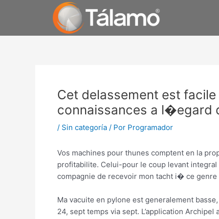
Ir
al
contenido
Navegación
de
Cet delassement est facile
entradas
connaissances a l�egard d
/
Sin categoría
/ Por
Programador
Vos machines pour thunes comptent en la prop
profitabilite. Celui-pour le coup levant integr
compagnie de recevoir mon tacht i� ce genre d
Ma vacuite en pylone est generalement basse,
24, sept temps via sept. L’application Archipel 