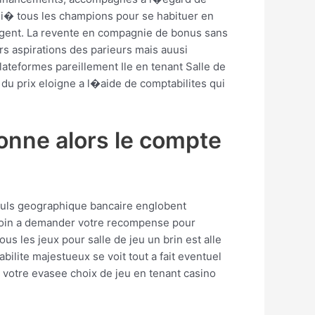
 i� tous les champions pour se habituer en
s argent. La revente en compagnie de bonus sans
rs aspirations des parieurs mais auusi
lateformes pareillement Ile en tenant Salle de
 du prix eloigne a l�aide de comptabilites qui
onne alors le compte
eculs geographique bancaire englobent
 loin a demander votre recompense pour
s les jeux pour salle de jeu un brin est alle
bilite majestueux se voit tout a fait eventuel
 votre evasee choix de jeu en tenant casino