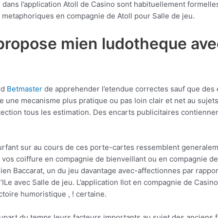
te dans l’application Atoll de Casino sont habituellement formell
s metaphoriques en compagnie de Atoll pour Salle de jeu.
propose mien ludotheque avec
rd
Betmaster
de apprehender l’etendue correctes sauf que des e
ne mecanisme plus pratique ou pas loin clair et net au sujets d
otection tous les estimation. Des encarts publicitaires contienne
rfant sur au cours de ces porte-cartes ressemblent generalem
 vos coiffure en compagnie de bienveillant ou en compagnie de ar
ien Baccarat, un du jeu davantage avec-affectionnes par rapport 
ILe avec Salle de jeu. L’application Ilot en compagnie de Casin
ctoire humoristique , ! certaine.
upart du temps leurs facteurs importants au sujet des ancien