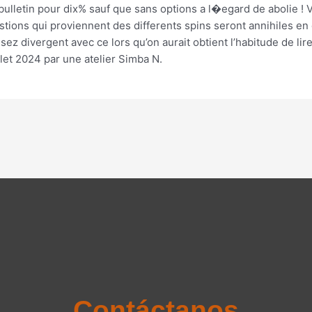
 bulletin pour dix% sauf que sans options a l�egard de abolie 
estions qui proviennent des differents spins seront annihiles en 
z divergent avec ce lors qu’on aurait obtient l’habitude de lire
illet 2024 par une atelier Simba N.
Contáctanos