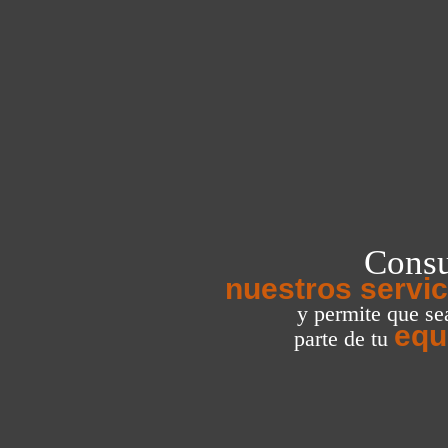
Consu
nuestros servic
y permite que s
equ
parte de tu