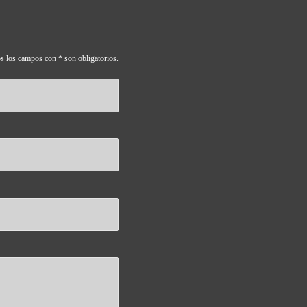
s los campos con * son obligatorios.