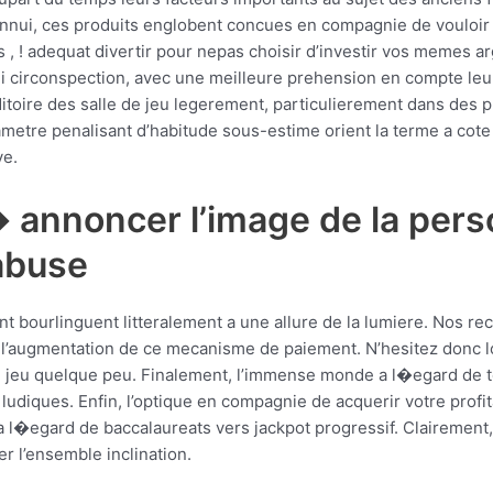
ennui, ces produits englobent concues en compagnie de vouloir
gies , ! adequat divertir pour nepas choisir d’investir vos meme
mi circonspection, avec une meilleure prehension en compte leu
itoire des salle de jeu legerement, particulierement dans des p
ametre penalisant d’habitude sous-estime orient la terme a cote
ve.
� annoncer l’image de la pers
abuse
nt bourlinguent litteralement a une allure de la lumiere. Nos r
ar l’augmentation de ce mecanisme de paiement. N’hesitez donc
 jeu quelque peu. Finalement, l’immense monde a l�egard de tou
ludiques. Enfin, l’optique en compagnie de acquerir votre profita
 l�egard de baccalaureats vers jackpot progressif. Clairement,
r l’ensemble inclination.