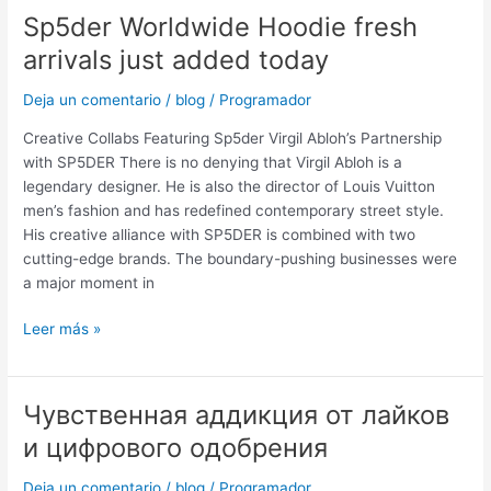
Sp5der Worldwide Hoodie fresh
Sp5der
Worldwide
arrivals just added today
Hoodie
fresh
Deja un comentario
/
blog
/
Programador
arrivals
Creative Collabs Featuring Sp5der Virgil Abloh’s Partnership
just
with SP5DER There is no denying that Virgil Abloh is a
added
legendary designer. He is also the director of Louis Vuitton
today
men’s fashion and has redefined contemporary street style.
His creative alliance with SP5DER is combined with two
cutting-edge brands. The boundary-pushing businesses were
a major moment in
Leer más »
Чувственная аддикция от лайков
Чувственная
аддикция
и цифрового одобрения
от
лайков
Deja un comentario
/
blog
/
Programador