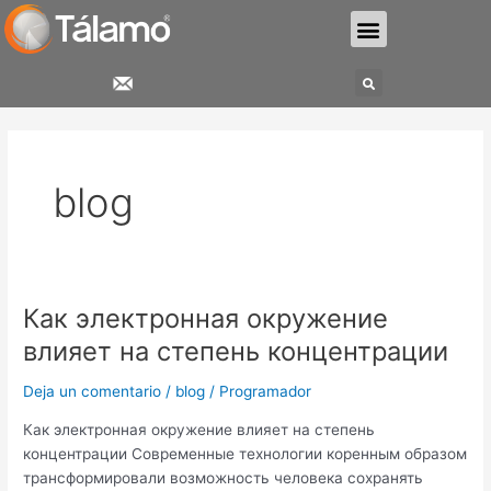
Ir
Menu
al
contenido
Search
Paginación
de
entradas
blog
Как электронная окружение
Как
электронная
влияет на степень концентрации
окружение
влияет
Deja un comentario
/
blog
/
Programador
на
Как электронная окружение влияет на степень
степень
концентрации Современные технологии коренным образом
концентрации
трансформировали возможность человека сохранять