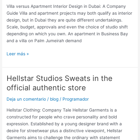
For
Villa versus Apartment Interior Design in Dubai: A Company
Office
Guide Villa and apartment projects may both qualify as interior
Work
design, but in Dubai they are quite different undertakings.
Scale, budget, approvals and even the choice of studio shift
depending on which you own. An apartment in Business Bay
and a villa on Palm Jumeirah demand
Leer más »
Hellstar Studios Sweats in the
Hellstar
Studios
official authentic store
Sweats
in
Deja un comentario
/
blog
/
Programador
the
Hellstar Clothing: Company Tale Hellstar Garments is a
official
constructed for people who crave personality and bold
authentic
expression. Established by a young designer brand with a
store
desire for streetwear plus a distinctive viewpoint, Hellstar
Garments aims to challenge the ordinary with statement