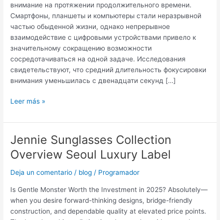
внимание на протяжении продолжительного времени.
Смартфоны, планшеты и компьютеры стали неразрывной
частью обыденной жизни, однако непрерывное
взаимодействие с цифровыми устройствами привело к
значительному сокращению возможности
сосредотачиваться на одной задаче. Исследования
свидетельствуют, что средний длительность фокусировки
внимания уменьшилась с двенадцати секунд […]
Leer más »
Jennie Sunglasses Collection
Jennie
Sunglasses
Overview Seoul Luxury Label
Collection
Overview
Deja un comentario
/
blog
/
Programador
Seoul
Is Gentle Monster Worth the Investment in 2025? Absolutely—
Luxury
when you desire forward-thinking designs, bridge-friendly
Label
construction, and dependable quality at elevated price points.