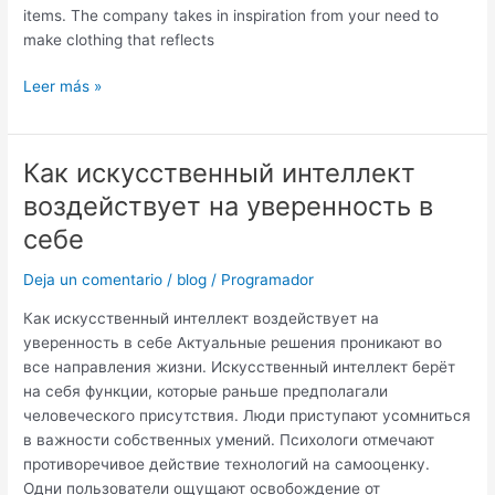
items. The company takes in inspiration from your need to
make clothing that reflects
Leer más »
Как искусственный интеллект
Как
искусственный
воздействует на уверенность в
интеллект
себе
воздействует
на
Deja un comentario
/
blog
/
Programador
уверенность
в
Как искусственный интеллект воздействует на
себе
уверенность в себе Актуальные решения проникают во
все направления жизни. Искусственный интеллект берёт
на себя функции, которые раньше предполагали
человеческого присутствия. Люди приступают усомниться
в важности собственных умений. Психологи отмечают
противоречивое действие технологий на самооценку.
Одни пользователи ощущают освобождение от