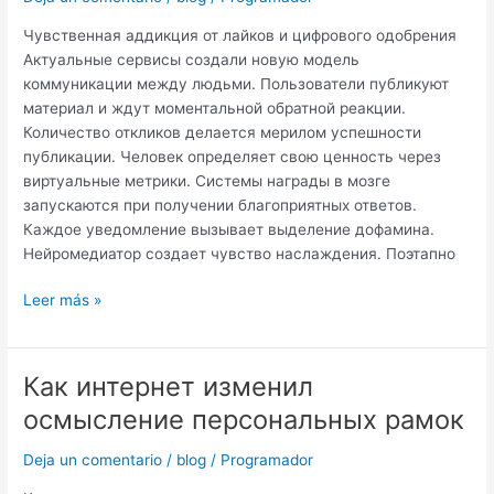
и
Чувственная аддикция от лайков и цифрового одобрения
цифрового
Актуальные сервисы создали новую модель
одобрения
коммуникации между людьми. Пользователи публикуют
материал и ждут моментальной обратной реакции.
Количество откликов делается мерилом успешности
публикации. Человек определяет свою ценность через
виртуальные метрики. Системы награды в мозге
запускаются при получении благоприятных ответов.
Каждое уведомление вызывает выделение дофамина.
Нейромедиатор создает чувство наслаждения. Поэтапно
Leer más »
Как интернет изменил
Как
интернет
осмысление персональных рамок
изменил
осмысление
Deja un comentario
/
blog
/
Programador
персональных