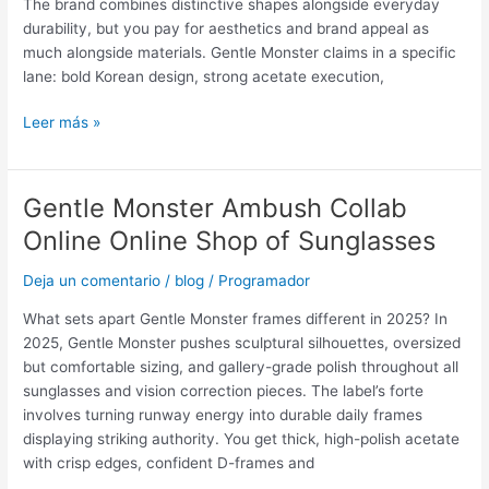
The brand combines distinctive shapes alongside everyday
durability, but you pay for aesthetics and brand appeal as
much alongside materials. Gentle Monster claims in a specific
lane: bold Korean design, strong acetate execution,
Leer más »
Gentle Monster Ambush Collab
Gentle
Monster
Online Online Shop of Sunglasses
Ambush
Collab
Deja un comentario
/
blog
/
Programador
Online
What sets apart Gentle Monster frames different in 2025? In
Online
2025, Gentle Monster pushes sculptural silhouettes, oversized
Shop
but comfortable sizing, and gallery-grade polish throughout all
of
sunglasses and vision correction pieces. The label’s forte
Sunglasses
involves turning runway energy into durable daily frames
displaying striking authority. You get thick, high-polish acetate
with crisp edges, confident D-frames and