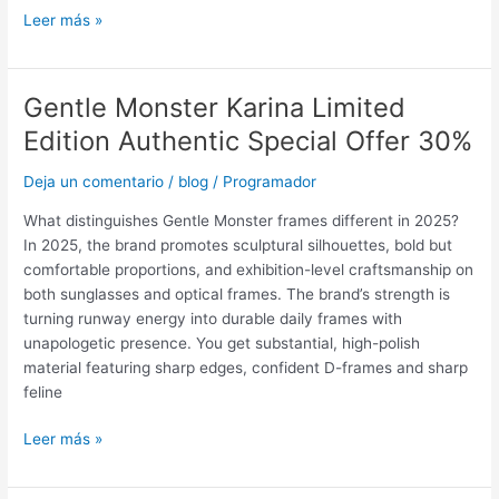
Leer más »
Gentle Monster Karina Limited
Gentle
Monster
Edition Authentic Special Offer 30%
Karina
Limited
Deja un comentario
/
blog
/
Programador
Edition
What distinguishes Gentle Monster frames different in 2025?
Authentic
In 2025, the brand promotes sculptural silhouettes, bold but
Special
comfortable proportions, and exhibition-level craftsmanship on
Offer
both sunglasses and optical frames. The brand’s strength is
30%
turning runway energy into durable daily frames with
unapologetic presence. You get substantial, high-polish
material featuring sharp edges, confident D-frames and sharp
feline
Leer más »