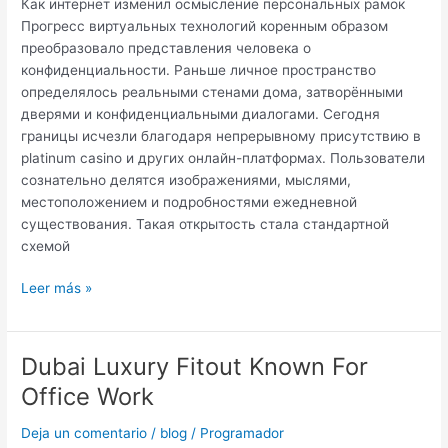
Как интернет изменил осмысление персональных рамок
рамок
Прогресс виртуальных технологий коренным образом
преобразовало представления человека о
конфиденциальности. Раньше личное пространство
определялось реальными стенами дома, затворёнными
дверями и конфиденциальными диалогами. Сегодня
границы исчезли благодаря непрерывному присутствию в
platinum casino и других онлайн-платформах. Пользователи
сознательно делятся изображениями, мыслями,
местоположением и подробностями ежедневной
существования. Такая открытость стала стандартной
схемой
Leer más »
Dubai Luxury Fitout Known For
Dubai
Luxury
Office Work
Fitout
Known
Deja un comentario
/
blog
/
Programador