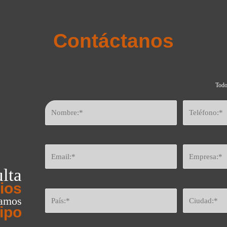
Contáctanos
Todo
lta
ios
eamos
ipo