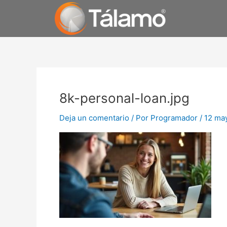
Ir
al
contenido
8k-personal-loan.jpg
Deja un comentario
/ Por
Programador
/
12 ma