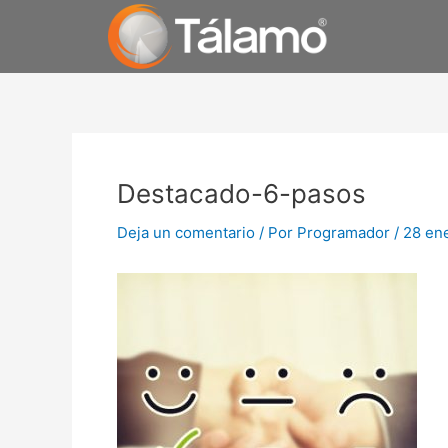
Ir
al
contenido
Navegación
de
Destacado-6-pasos
entradas
Deja un comentario
/ Por
Programador
/
28 en