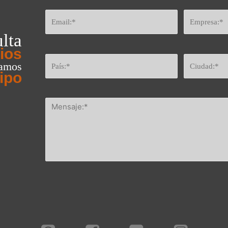
lta
ios
eamos
ipo