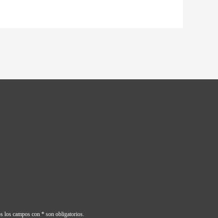
s los campos con * son obligatorios.