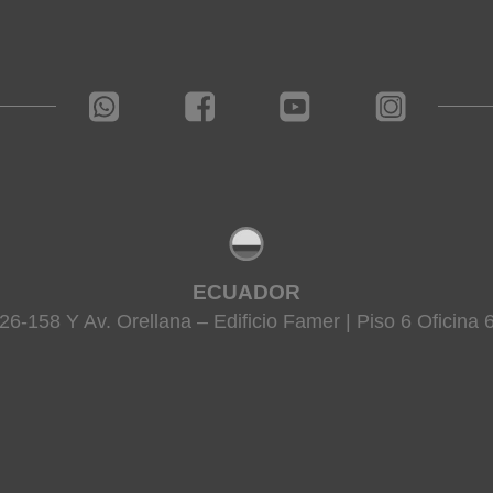
ECUADOR
26-158 Y Av. Orellana – Edificio Famer | Piso 6 Oficina 6