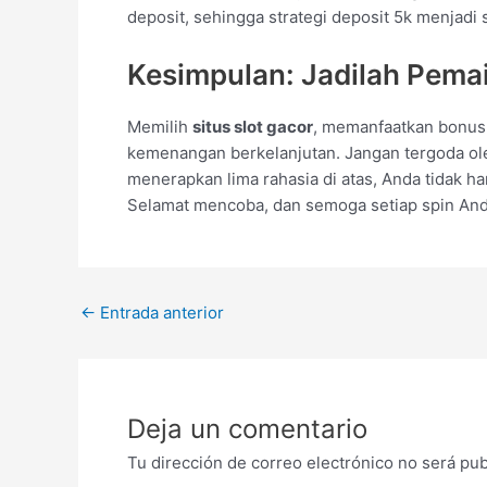
deposit, sehingga strategi deposit 5k menjad
Kesimpulan: Jadilah Pema
Memilih
situs slot gacor
, memanfaatkan bonus 
kemenangan berkelanjutan. Jangan tergoda oleh 
menerapkan lima rahasia di atas, Anda tidak 
Selamat mencoba, dan semoga setiap spin And
←
Entrada anterior
Deja un comentario
Tu dirección de correo electrónico no será pub