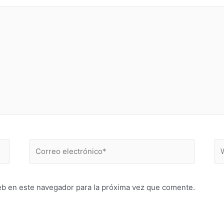
Correo
W
electrónico*
eb en este navegador para la próxima vez que comente.