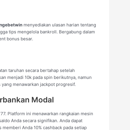
 ngebetwin
menyediakan ulasan harian tentang
ngga tips mengelola bankroll. Bergabung dalam
ent bonus besar.
atan taruhan secara bertahap setelah
kan menjadi 10k pada spin berikutnya, namun
us yang menawarkan jackpot progresif.
rbankan Modal
t777. Platform ini menawarkan rangkaian mesin
ldo Anda secara signifikan. Anda dapat
s memberi Anda 10% cashback pada setiap