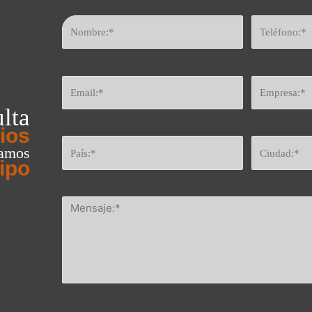
lta
ios
eamos
ipo