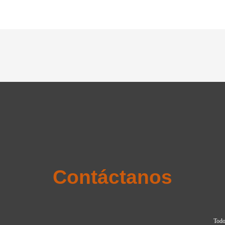
Contáctanos
Todo