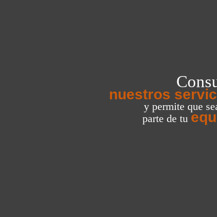
Consu
nuestros servic
y permite que s
equ
parte de tu