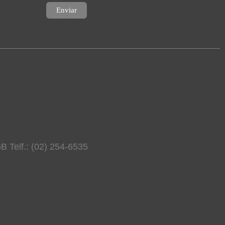
B Telf.: (02) 254-6535