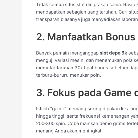
Tidak semua situs slot diciptakan sama. Rasio
mendapatkan sebagian uang taruhan. Cari situs
transparan biasanya juga menyediakan laporan
2. Manfaatkan Bonus
Banyak pemain menganggap
slot depo 5k
seba
menguji variasi mesin, dan menemukan pola 
memutar taruhan 30x lipat bonus sebelum dap
terburu‑bururu menukar poin.
3. Fokus pada Game d
Istilah “gacor” memang sering dipakai di kalan
hingga tinggi, serta frekuensi kemenangan ya
200‑300 spin. Coba mainkan demo gratis terle
menang Anda akan meningkat.