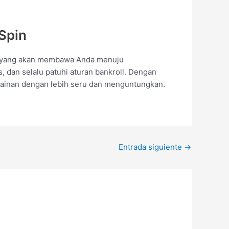
Spin
ma yang akan membawa Anda menuju
s, dan selalu patuhi aturan bankroll. Dengan
rmainan dengan lebih seru dan menguntungkan.
Entrada siguiente
→