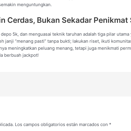
i semakin menguntungkan.
in Cerdas, Bukan Sekadar Penikmat 
depo 5k, dan menguasai teknik taruhan adalah tiga pilar uta
janji “menang pasti” tanpa bukti; lakukan riset, ikuti komunita
hanya meningkatkan peluang menang, tetapi juga menikmati pe
a berbuah jackpot!
licada.
Los campos obligatorios están marcados con
*