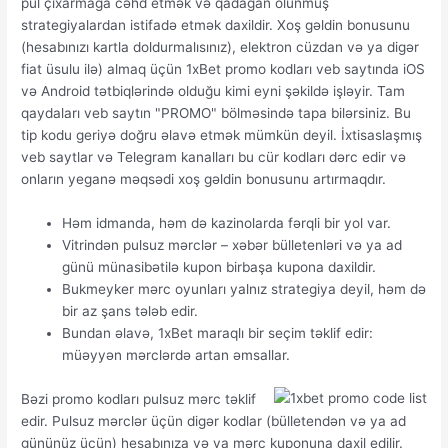
pul çıxarmağa cəhd etmək və qadağan olunmuş
strategiyalardan istifadə etmək daxildir. Xoş gəldin bonusunu
(hesabınızı kartla doldurmalısınız), elektron cüzdan və ya digər
fiat üsulu ilə) almaq üçün 1xBet promo kodları veb saytında iOS
və Android tətbiqlərində olduğu kimi eyni şəkildə işləyir. Tam
qaydaları veb saytın "PROMO" bölməsində tapa bilərsiniz. Bu
tip kodu geriyə doğru əlavə etmək mümkün deyil. İxtisaslaşmış
veb saytlar və Telegram kanalları bu cür kodları dərc edir və
onların yeganə məqsədi xoş gəldin bonusunu artırmaqdır.
Həm idmanda, həm də kazinolarda fərqli bir yol var.
Vitrindən pulsuz mərclər – xəbər bülletenləri və ya ad
günü münasibətilə kupon birbaşa kupona daxildir.
Bukmeyker mərc oyunları yalnız strategiya deyil, həm də
bir az şans tələb edir.
Bundan əlavə, 1xBet maraqlı bir seçim təklif edir:
müəyyən mərclərdə artan əmsallar.
Bəzi promo kodları pulsuz mərc təklif
edir. Pulsuz mərclər üçün digər kodlar (bülletendən və ya ad
gününüz üçün) hesabınıza və ya mərc kuponuna daxil edilir.