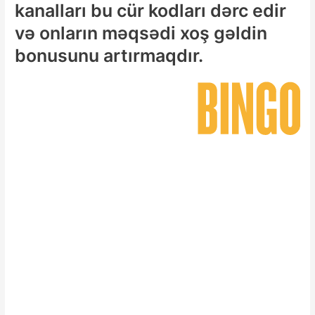
kanalları bu cür kodları dərc edir
və onların məqsədi xoş gəldin
bonusunu artırmaqdır.