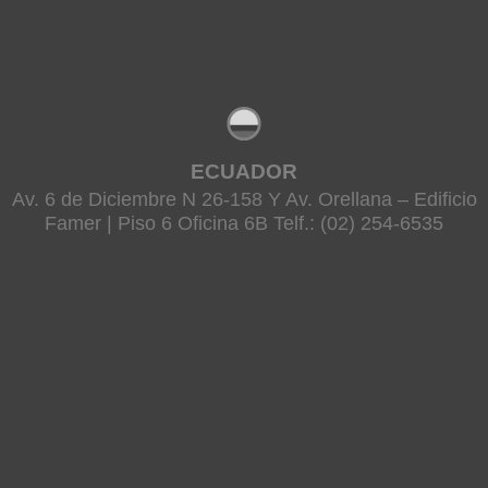
ECUADOR
Av. 6 de Diciembre N 26-158 Y Av. Orellana – Edificio
Famer | Piso 6 Oficina 6B Telf.: (02) 254-6535