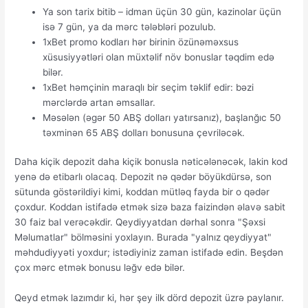
Ya son tarix bitib – idman üçün 30 gün, kazinolar üçün
isə 7 gün, ya da mərc tələbləri pozulub.
1xBet promo kodları hər birinin özünəməxsus
xüsusiyyətləri olan müxtəlif növ bonuslar təqdim edə
bilər.
1xBet həmçinin maraqlı bir seçim təklif edir: bəzi
mərclərdə artan əmsallar.
Məsələn (əgər 50 ABŞ dolları yatırsanız), başlanğıc 50
təxminən 65 ABŞ dolları bonusuna çevriləcək.
Daha kiçik depozit daha kiçik bonusla nəticələnəcək, lakin kod
yenə də etibarlı olacaq. Depozit nə qədər böyükdürsə, son
sütunda göstərildiyi kimi, koddan mütləq fayda bir o qədər
çoxdur. Koddan istifadə etmək sizə baza faizindən əlavə sabit
30 faiz bal verəcəkdir. Qeydiyyatdan dərhal sonra "Şəxsi
Məlumatlar" bölməsini yoxlayın. Burada "yalnız qeydiyyat"
məhdudiyyəti yoxdur; istədiyiniz zaman istifadə edin. Beşdən
çox mərc etmək bonusu ləğv edə bilər.
Qeyd etmək lazımdır ki, hər şey ilk dörd depozit üzrə paylanır.