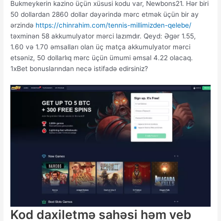
Bukmeykerin kazino üçün xüsusi kodu var, Newbons21. Hər biri
50 dollardan 2860 dollar dəyərində mərc etmək üçün bir ay
ərzində
https://chinrahim.com/tennis-millimizden-qelebe/
təxminən 58 akkumulyator mərci lazımdır. Qeyd: Əgər 1.55,
1.60 və 1.70 əmsalları olan üç matça akkumulyator mərci
etsəniz, 50 dollarlıq mərc üçün ümumi əmsal 4.22 olacaq.
1xBet bonuslarından necə istifadə edirsiniz?
Kod daxiletmə sahəsi həm veb