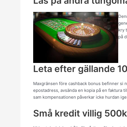
Läs på andra tungom
Denn
gene
kry 
på d
Leta efter gällande 1
Maxgränsen före cashback bonus befinner si no
epostadress, avsända en kopia på en faktura t
sam kompensationen påverkar icke hurdan igen
Små kredit villig 500