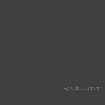
Av. 6 de Diciembre N 