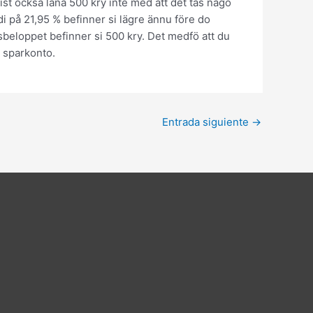
list också låna 500 kry inte med att det tas någo
di på 21,95 % befinner si lägre ännu före do
sbeloppet befinner si 500 kry. Det medfö att du
t sparkonto.
Entrada siguiente
→