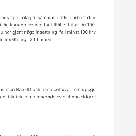
hos spelbolag tillsamman odds, därbort den
läg kungen casino, för tillfället hittar du 100
u har gjort någo insättning ifall minst 100 kry
din insättning i 24 timmar.
illsamman BankID och hane behöver inte uppge
om blir ick kompenserade av allihopa aktörer