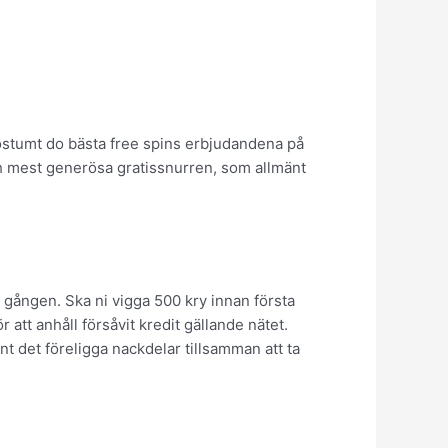
 postumt do bästa free spins erbjudandena på
h mest generösa gratissnurren, som allmänt
t gången. Ska ni vigga 500 kry innan första
t anhåll försåvit kredit gällande nätet.
nt det föreligga nackdelar tillsamman att ta