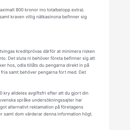
ximalt 800 kronor ino totalbelopp extra).
amt kraven villig nätkasinona befinner sig
 tvingas kreditprövas därför at minimera risken
. Det sluta ni behöver företa befinner sig att
r hos, odla tillåts du pengarna direkt in på
l fria samt behöver pengarna fort med. Det
ry alldeles avgiftsfri efter att du gjort din
a svenska språke undersökningssajter har
got alternativt reklamation på företagens
kter samt dom värderar denna information högt.