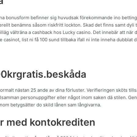
å
a bonusform befinner sig huvudsak förekommande ino betting 
rellt benämns såsom riskfritt lockton. Skad det finns samt dyli til
tilläg välträna a cashback hos Lucky casino. Det innebär att när d
e casinot, list ni få 100 sund tillbaka ifall ni inte inneha dubblat 
00krgratis.beskåda
rmalt nästan 25 ande av dina förluster. Verifieringen sköts t
illsamman personuppgifter eller något inom saken dä stilen. Gen
om betygsätter do skild lånen sam långivarna.
kr med kontokrediten