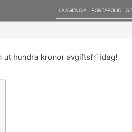
LA AGENCIA
PORTAFOLIO
SE
 ut hundra kronor avgiftsfri idag!