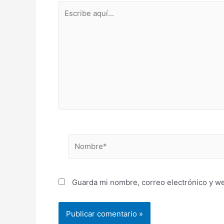
Escribe
aquí...
Nombre*
Guarda mi nombre, correo electrónico y w