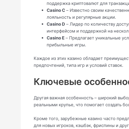
поддержка криптовалют для транзакц
Casino C
– Известно своим качествен
лояльность и регулярные акции.
Casino D
– Лидер по количеству досту
интерфейсом и поддержкой на нескол
Casino E
– Предлагает уникальные усл
прибыльные игры.
Каждое из этих казино обладает преимущес
предпочтений, типа игр и условий ставок.
Ключевые особенно
Другая важная особенность – широкий выбор
реальными крупье, что помогает создать б
Кроме того, зарубежные казино часто пред
для новых игроков, кэшбэк, фриспины и др