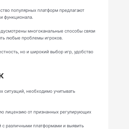
нство популярных платформ предлагают
 и функционала.
редусмотрены многоканальные способы связи
ать любые проблемы игроков.
стность, но и широкий выбор игр, удобство
к
ых ситуаций, необходимо учитывать
щую лицензию от признанных регулирующих
й с различными платформами и выявить