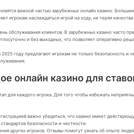
новятся важной частью зарубежных онлайн казино. Больши
ет игрокам наслаждаться игрой на ходу, не теряя качества
овень обслуживания клиентов. В зарубежных казино часто п
глосуточно и без выходных, что позволяет оперативно реш
 2025 году предлагают игрокам не только безопасность и че
служивания.
ое онлайн казино для ставо
ап для каждого игрока. Для того чтобы избежать неприятн
егистрацией важно убедиться, что казино имеет действую
 стандартов безопасности и честности.
ния других игроков. Отзывы помогут узнать об опыте люде