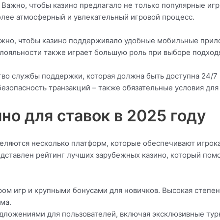
 Важно, чтобы казино предлагало не только популярные игр
более атмосферный и увлекательный игровой процесс.
ажно, чтобы казино поддерживало удобные мобильные прил
ояльности также играет большую роль при выборе подходя
во службы поддержки, которая должна быть доступна 24/7
езопасность транзакций – также обязательные условия для
но для ставок в 2025 году
деляются несколько платформ, которые обеспечивают игрок
редставлен рейтинг лучших зарубежных казино, который по
ом игр и крупными бонусами для новичков. Высокая степен
ма.
дложениями для пользователей, включая эксклюзивные тур