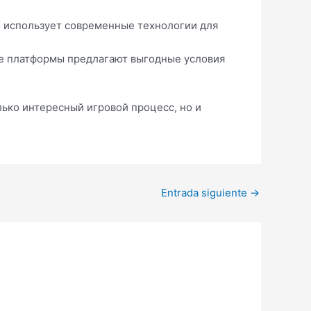
о использует современные технологии для
ые платформы предлагают выгодные условия
ько интересный игровой процесс, но и
Entrada siguiente
→