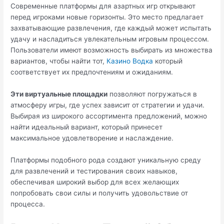
Современные платформы для азартных игр открывают
перед игроками новые горизонты. Это место предлагает
захватывающие развлечения, где каждый может испытать
удачу и насладиться увлекательным игровым процессом.
Пользователи имеют возможность выбирать из множества
вариантов, чтобы найти тот,
Казино Водка
который
соответствует их предпочтениям и ожиданиям.
Эти виртуальные площадки
позволяют погружаться в
атмосферу игры, где успех зависит от стратегии и удачи.
Выбирая из широкого ассортимента предложений, можно
найти идеальный вариант, который принесет
максимальное удовлетворение и наслаждение.
Платформы подобного рода создают уникальную среду
для развлечений и тестирования своих навыков,
обеспечивая широкий выбор для всех желающих
попробовать свои силы и получить удовольствие от
процесса.