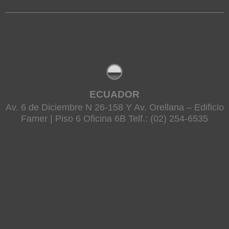
ECUADOR
Av. 6 de Diciembre N 26-158 Y Av. Orellana – Edificio
Famer | Piso 6 Oficina 6B Telf.: (02) 254-6535