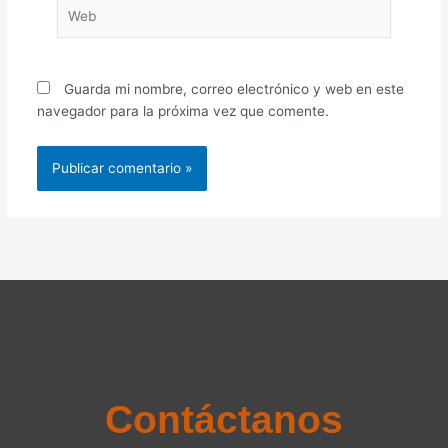
Web
Guarda mi nombre, correo electrónico y web en este
navegador para la próxima vez que comente.
Contáctanos