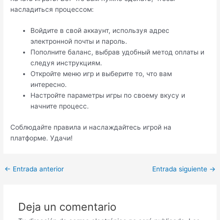
насладиться процессом:
Войдите в свой аккаунт, используя адрес
электронной почты и пароль.
Пополните баланс, выбрав удобный метод оплаты и
следуя инструкциям.
Откройте меню игр и выберите то, что вам
интересно.
Настройте параметры игры по своему вкусу и
начните процесс.
Соблюдайте правила и наслаждайтесь игрой на
платформе. Удачи!
←
Entrada anterior
Entrada siguiente
→
Deja un comentario